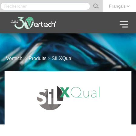
Rechercher :
CHOISIR UNE
Vertech'
>
Produits
>
SILXQual