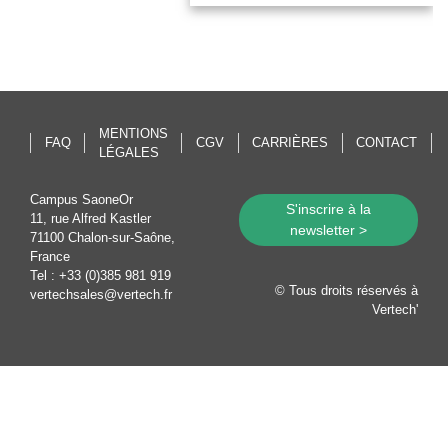
Assurez la traçabilité de
chacun de vos moules
MENTIONS
FAQ
CGV
CARRIÈRES
CONTACT
LÉGALES
Campus SaoneOr
S'inscrire à la
11, rue Alfred Kastler
newsletter >
71100 Chalon-sur-Saône,
France
Tel :
+33 (0)385 981 919
© Tous droits réservés à
vertechsales@vertech.fr
Vertech'