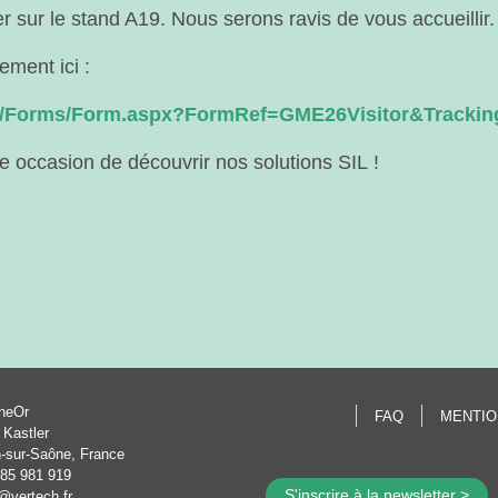
 sur le stand A19. Nous serons ravis de vous accueillir.
ement ici :
.uk/Forms/Form.aspx?FormRef=GME26Visitor&Track
 occasion de découvrir nos solutions SIL !
neOr
FAQ
MENTIO
 Kastler
-sur-Saône, France
385 981 919
S'inscrire à la newsletter >
@vertech.fr