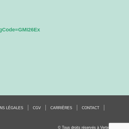
ingCode=GMI26Ex
NS LÉGALES
CGV
CARRIÈRES
CONTACT
© Tous droits réservés à Vertech'