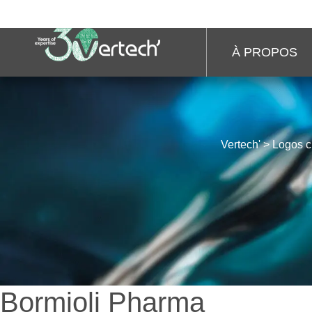
À PROPOS
Vertech'
>
Logos c
Bormioli Pharma