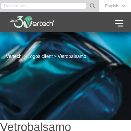
Rechercher :
CHOISIR UNE
Vertech'
>
Logos client
>
Vetrobalsamo
Vetrobalsamo